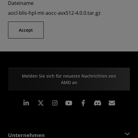
Dateiname
aocl-blis-hpl-mt-aocc-avx512-4.0.0.tar.gz
Accept
Melden Sie sich für neueste Nachrichten von
AMD an
LinkedIn
Instagram
Facebook
Abonn
Unternehmen