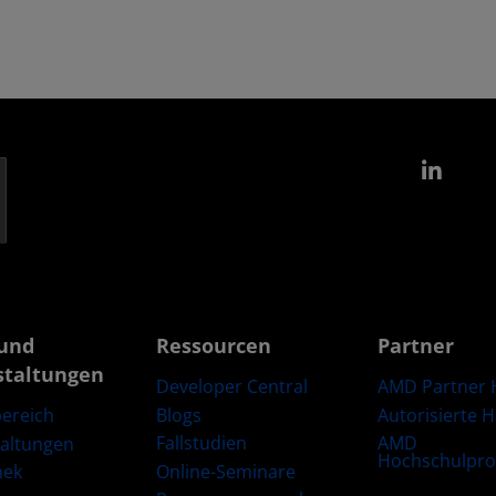
Link
und
Ressourcen
Partner
staltungen
Developer Central
AMD Partner 
Blogs
Autorisierte 
ereich
Fallstudien
AMD
taltungen
Hochschulpr
Online-Seminare
hek