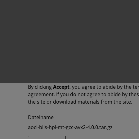
By clicking
Accept
, you agree to abide by the te
agreement. If you do not agree to abide by the
the site or download materials from the site.
Dateiname
aocl-blis-hpl-mt-gcc-avx2-4.0.0.tar.gz