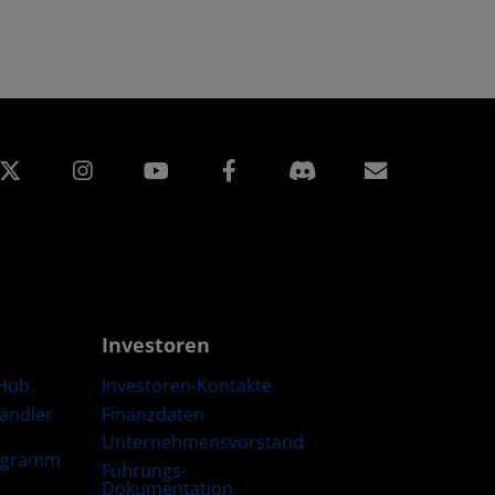
edIn
Instagram
Facebook
Abonnem
Investoren
Hub
Investoren-Kontakte
Händler
Finanzdaten
Unternehmensvorstand
ogramm
Führungs-
Dokumentation