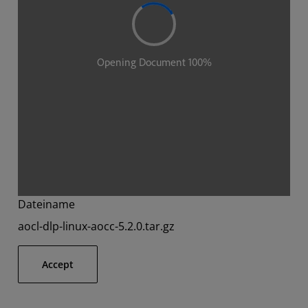
Dateiname
aocl-dlp-linux-aocc-5.2.0.tar.gz
Accept