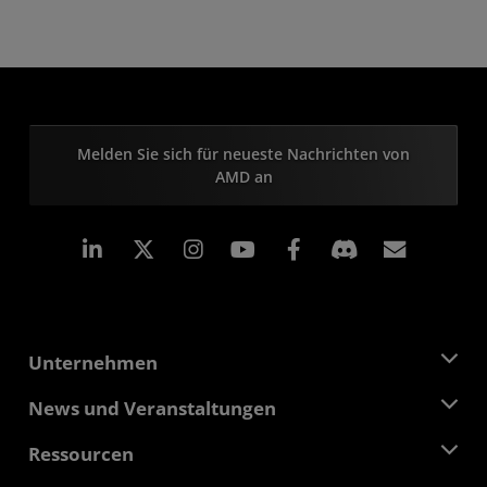
Melden Sie sich für neueste Nachrichten von
AMD an
LinkedIn
Instagram
Facebook
Abonn
Unternehmen
Über AMD
News und Veranstaltungen
Führungsteam
Pressebereich
Ressourcen
Verantwortung
Veranstaltungen
Stellenangebote