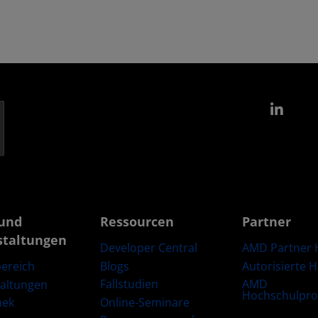
Link
und
Ressourcen
Partner
staltungen
Developer Central
AMD Partner 
Blogs
Autorisierte 
ereich
Fallstudien
AMD
taltungen
Hochschulpr
Online-Seminare
hek