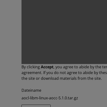
By clicking
Accept
, you agree to abide by the te
agreement. If you do not agree to abide by the
the site or download materials from the site.
Dateiname
aocl-libm-linux-aocc-5.1.0.tar.gz