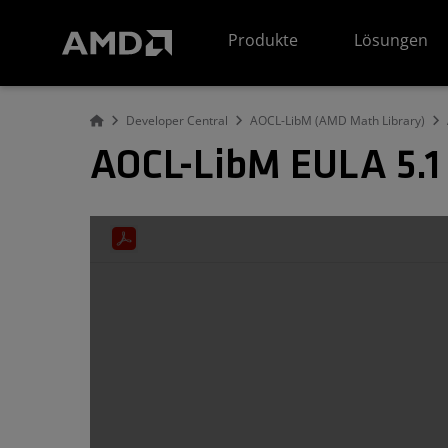
Erklärung zur Barrierefreiheit auf der AMD Website
Produkte
Lösungen
Developer Central
AOCL-LibM (AMD Math Library)
AOCL-LibM EULA 5.1