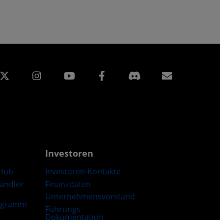
edIn
Instagram
Facebook
Abonnem
Investoren
Hub
Investoren-Kontakte
Händler
Finanzdaten
Unternehmensvorstand
ogramm
Führungs-
Dokumentation