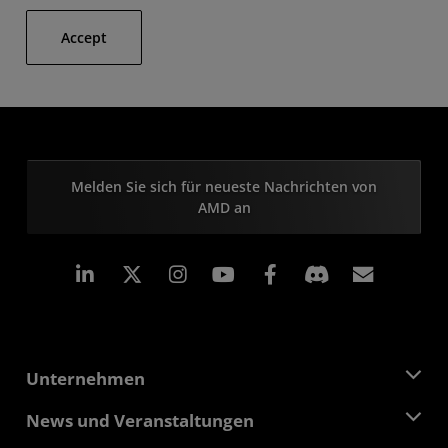
Accept
Melden Sie sich für neueste Nachrichten von
AMD an
LinkedIn
Instagram
Facebook
Abonn
Unternehmen
Über AMD
News und Veranstaltungen
Führungsteam