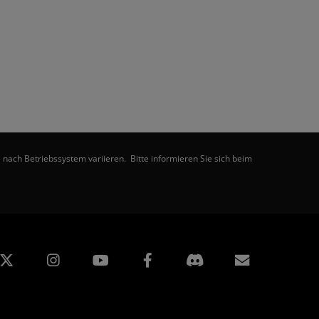
nach Betriebssystem variieren. Bitte informieren Sie sich beim
edIn
Instagram
Facebook
Abonnem