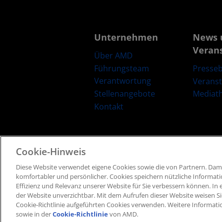
Unternehmen
News 
Veran
Über AMD
Führungsteam
Presseb
Verantwortung
Verans
Stellenangebote
Mediat
Kontakt
Cookie-Hinweis
Diese Website verwendet eigene Cookies sowie die von Partnern​. Dami
Geschäftsbedingungen​
Datenschutz
Marken
komfortabler und persönlicher. ​Cookies speichern nützliche Informat
Effizienz und Relevanz unserer Website für Sie verbessern können. ​In e
der Website unverzichtbar. Mit dem Aufrufen dieser Website weisen Si
Cookie-Richtlinie aufgeführten Cookies verwenden​. Weitere Informati
sowie in der
Cookie-Richtlinie
von AMD.