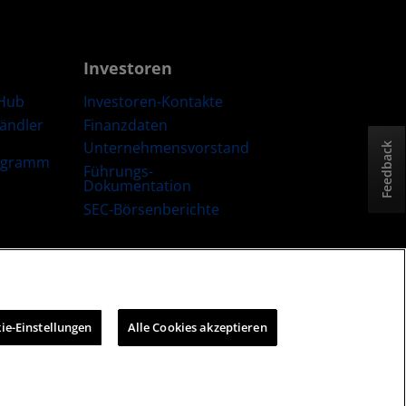
Investoren
Hub
Investoren-Kontakte
Händler
Finanzdaten
Unternehmensvorstand
Feedback
ogramm
Führungs-
Dokumentation
SEC-Börsenberichte
trategie
Cookie-Richtlinien
Cookie-Einstellungen
ie-Einstellungen
Alle Cookies akzeptieren