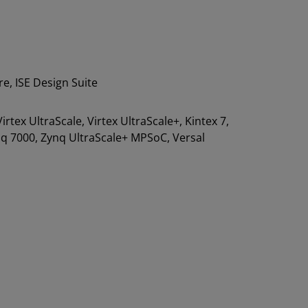
e, ISE Design Suite
 Virtex UltraScale, Virtex UltraScale+, Kintex 7,
ynq 7000, Zynq UltraScale+ MPSoC, Versal