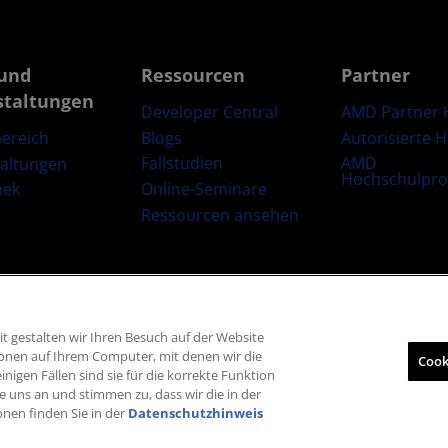
und
Ressourcen
Partner
staltungen
Developer Central
AMD Partner 
Blogs
Autorisierte 
ereich
Fallstudien
AMD
taltungen
Hochschulpr
Online-Seminare
hek
Ressourcen ansehen
t gestalten wir Ihren Besuch auf der Website
Lieferkettentransparenz
Fairer und offener Wettbewerb
Britische Steuers
ionen auf Ihrem Computer, mit denen wir die
Cook
inigen Fällen sind sie für die korrekte Funktion
© 2026 Advanced Micro Devices, Inc.
e uns an und stimmen zu, dass wir die in der
onen finden Sie in der
Datenschutzhinweis