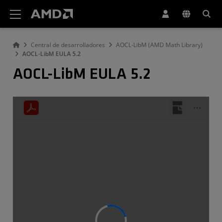
Declaración de accesibilidad del sitio web de AMD
Central de desarrolladores
AOCL-LibM (AMD Math Library)
AOCL-LibM EULA 5.2
AOCL-LibM EULA 5.2