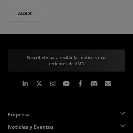
Accept
Suscríbete para recibir las noticias más
recientes de AMD
LinkedIn
Instagram
Facebook
Suscri
Empresa
Acerca de AMD
Noticias y Eventos