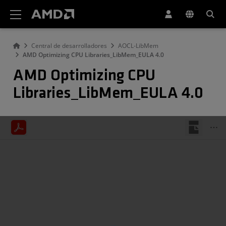
Declaración de accesibilidad del sitio web de AMD
Central de desarrolladores
AOCL-LibMem
AMD Optimizing CPU Libraries_LibMem_EULA 4.0
AMD Optimizing CPU
Libraries_LibMem_EULA 4.0