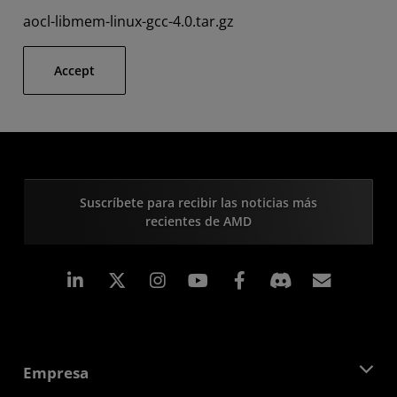
aocl-libmem-linux-gcc-4.0.tar.gz
Accept
Suscríbete para recibir las noticias más
recientes de AMD
LinkedIn
Instagram
Facebook
Suscri
Empresa