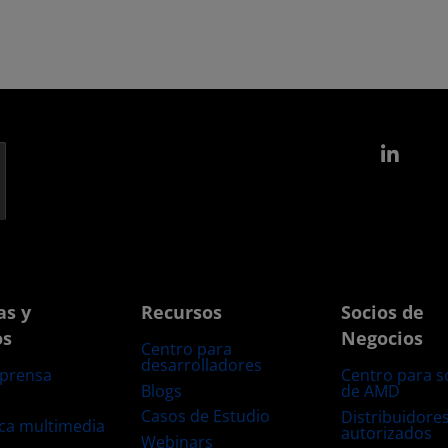
Link
as y
Recursos
Socios de
os
Negocios
Centro para
desarrolladores
 prensa
Centro para s
Blogs
de AMD
s
Casos de Estudio
Distribuidore
eca multimedia
autorizados
Webinars