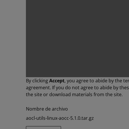
By clicking
Accept
, you agree to abide by the te
agreement. If you do not agree to abide by the
the site or download materials from the site.
Nombre de archivo
aocl-utils-linux-aocc-5.1.0.tar.gz