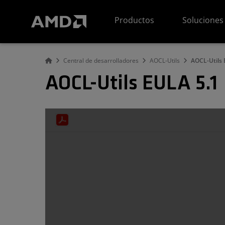
Declaración de accesibilidad del sitio web de AMD
Productos
Soluciones
Central de desarrolladores
AOCL-Utils
AOCL-Utils 
AOCL-Utils EULA 5.1