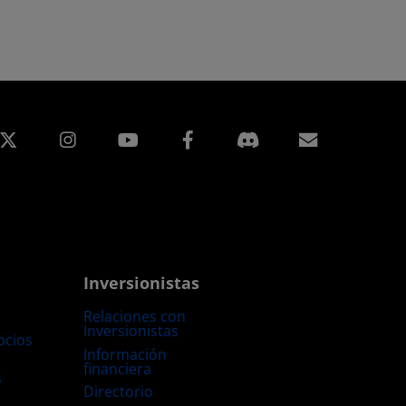
edIn
Instagram
Facebook
Suscripci
Inversionistas
Relaciones con
Inversionistas
ocios
Información
financiera
s
Directorio