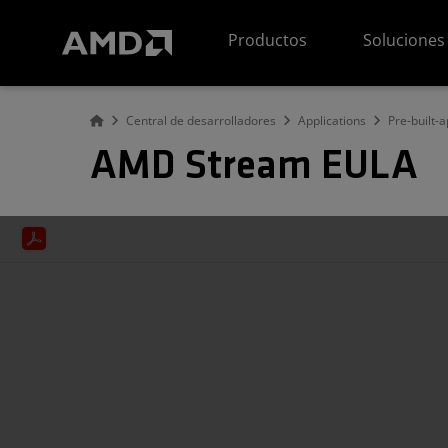
Declaración de accesibilidad del sitio web de AMD
Productos
Soluciones
Central de desarrolladores
Applications
Pre-built-a
AMD Stream EULA