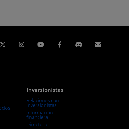
edIn
Instagram
Facebook
Suscripci
Inversionistas
Relaciones con
Inversionistas
ocios
Información
financiera
s
Directorio