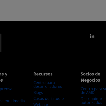
Link
as y
Recursos
Socios de
os
Negocios
Centro para
desarrolladores
 prensa
Centro para s
Blogs
de AMD
s
Casos de Estudio
Distribuidore
eca multimedia
autorizados
Webinars