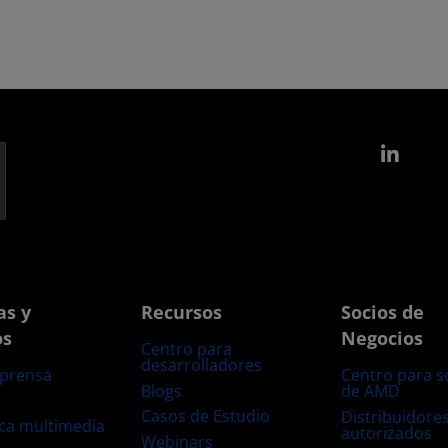
Link
as y
Recursos
Socios de
os
Negocios
Centro para
desarrolladores
 prensa
Centro para s
Blogs
de AMD
s
Casos de Estudio
Distribuidore
eca multimedia
autorizados
Webinars