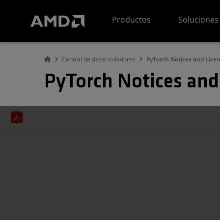
Declaración de accesibilidad del sitio web de AMD
Productos
Soluciones
Central de desarrolladores
PyTorch Notices and Licen
PyTorch Notices and