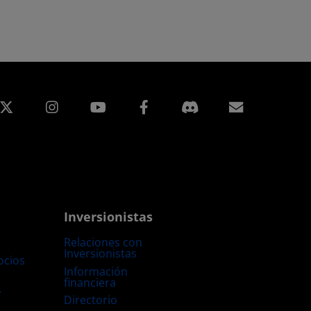
edIn
Instagram
Facebook
Suscripci
Inversionistas
Relaciones con
Inversionistas
ocios
Información
financiera
s
Directorio