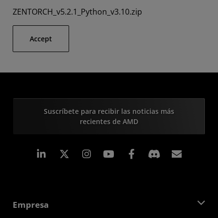
ZENTORCH_v5.2.1_Python_v3.10.zip
Accept
Suscríbete para recibir las noticias más
recientes de AMD
LinkedIn
Instagram
Facebook
Suscri
Empresa