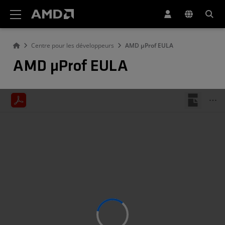
Déclaration d'accessibilité du site Web AMD
Centre pour les développeurs
AMD µProf EULA
AMD µProf EULA