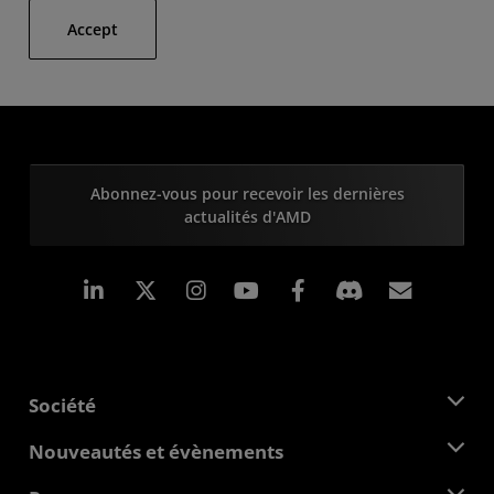
Accept
Abonnez-vous pour recevoir les dernières
actualités d'AMD
LinkedIn
Instagram
Facebook
Inscrip
Société
À propos d'AMD
Nouveautés et évènements
Équipe de direction
Salle de presse