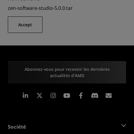
zen-software-studio-5.0.0.tar
Accept
Abonnez-vous pour recevoir les dernières
actualités d'AMD
LinkedIn
Instagram
Facebook
Inscrip
Société