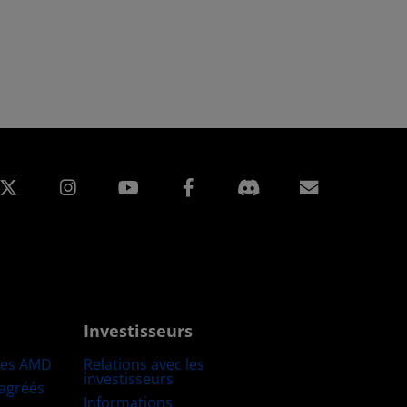
edIn
Instagram
Facebook
Inscripti
Investisseurs
res AMD
Relations avec les
investisseurs
 agréés
Informations