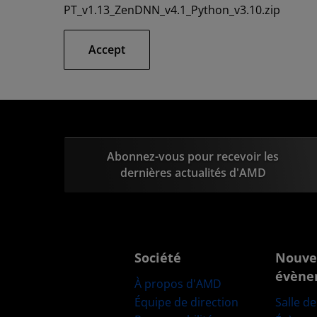
PT_v1.13_ZenDNN_v4.1_Python_v3.10.zip
Accept
Abonnez-vous pour recevoir les
dernières actualités d'AMD
Société
Nouve
évène
À propos d'AMD
Équipe de direction
Salle d