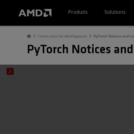
Déclaration d'accessibilité du site Web AMD
Produits
Solutions
Centre pour les développeurs
PyTorch Notices and Li
PyTorch Notices and 