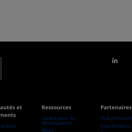
Link
autés et
Ressources
Partenaires
ments
Centre pour les
Hub partenai
développeurs
Distributeurs
e presse
Blogs