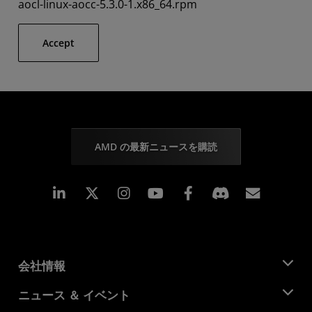
aocl-linux-aocc-5.3.0-1.x86_64.rpm
Accept
AMD の最新ニュースを購読
Linkedin
Instagram
Facebook
購読
会社情報
AMD について
ニュース ＆ イベント
役員