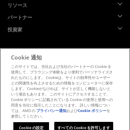
ニュースルーム
リソース
企業責任
イベント
キャリア
デベロッパー セントラル
パートナー
メディア ライブラリ
お問い合わせ
ブログ
AMD パートナー ハブ
投資家
ケース スタディ
正規販売代理店
ウェビナー
投資家向け情報
AMD ユニバーシティ プログラム
リソースを探す
財務情報
取締役会
Cookie 通知
利用規約
ガバナンス報告書
プライバシー
このサイトでは、当社および当社のパートナーの Cookie を
SEC 提出書類
商標
使用して、ブラウジング体験をより便利でパーソナライズさ
れたものにします。 Cookieは、サイトの効率性やユーザー
サプライ チェーンの透明性
との関連性を向上させるための情報をコンピューターに保存
公正でオープンな競争
します。 Cookieがなければ、サイトが正しく機能しないと
英国税務戦略
いう場合もあります。 このサイトにアクセスすることで、
Cookie ポリシー
Cookie ポリシーに記載されている Cookie の使用と使用への
同意を当社に指示したことになります。 詳しい情報につい
Cookie の設定
ては、AMD の
プライバシー通知
および
Cookie ポリシー
を
参照してください。
© 2026 Advanced Micro Devices, Inc.
Cookie の設定
すべての Cookie を許可します