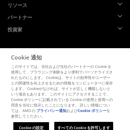
ニュースルーム
リソース
企業責任
イベント
キャリア
デベロッパー セントラル
パートナー
メディア ライブラリ
お問い合わせ
ブログ
AMD パートナー ハブ
投資家
ケース スタディ
正規販売代理店
ウェビナー
投資家向け情報
AMD ユニバーシティ プログラム
リソースを探す
財務情報
取締役会
Cookie 通知
利用規約
ガバナンス報告書
プライバシー
このサイトでは、当社および当社のパートナーの Cookie を
SEC 提出書類
商標
使用して、ブラウジング体験をより便利でパーソナライズさ
れたものにします。 Cookieは、サイトの効率性やユーザー
サプライ チェーンの透明性
との関連性を向上させるための情報をコンピューターに保存
公正でオープンな競争
します。 Cookieがなければ、サイトが正しく機能しないと
英国税務戦略
いう場合もあります。 このサイトにアクセスすることで、
Cookie ポリシー
Cookie ポリシーに記載されている Cookie の使用と使用への
同意を当社に指示したことになります。 詳しい情報につい
Cookie の設定
ては、AMD の
プライバシー通知
および
Cookie ポリシー
を
参照してください。
© 2026 Advanced Micro Devices, Inc.
Cookie の設定
すべての Cookie を許可します