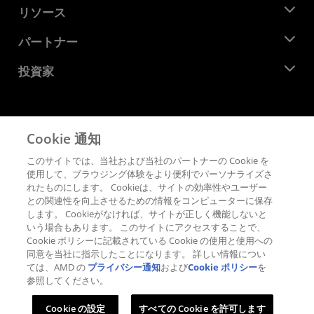
ニュースルーム
リソース
企業責任
イベント
キャリア
デベロッパー セントラル
パートナー
メディア ライブラリ
お問い合わせ
ブログ
AMD パートナー ハブ
投資家
ケース スタディ
正規販売代理店
ウェビナー
投資家向け情報
AMD ユニバーシティ プログラム
リソースを探す
財務情報
取締役会
Cookie 通知
利用規約
ガバナンス報告書
プライバシー
このサイトでは、当社および当社のパートナーの Cookie を
SEC 提出書類
商標
使用して、ブラウジング体験をより便利でパーソナライズさ
れたものにします。 Cookieは、サイトの効率性やユーザー
サプライ チェーンの透明性
との関連性を向上させるための情報をコンピューターに保存
公正でオープンな競争
します。 Cookieがなければ、サイトが正しく機能しないと
英国税務戦略
いう場合もあります。 このサイトにアクセスすることで、
Cookie ポリシー
Cookie ポリシーに記載されている Cookie の使用と使用への
同意を当社に指示したことになります。 詳しい情報につい
Cookie の設定
ては、AMD の
プライバシー通知
および
Cookie ポリシー
を
参照してください。
© 2026 Advanced Micro Devices, Inc.
Cookie の設定
すべての Cookie を許可します