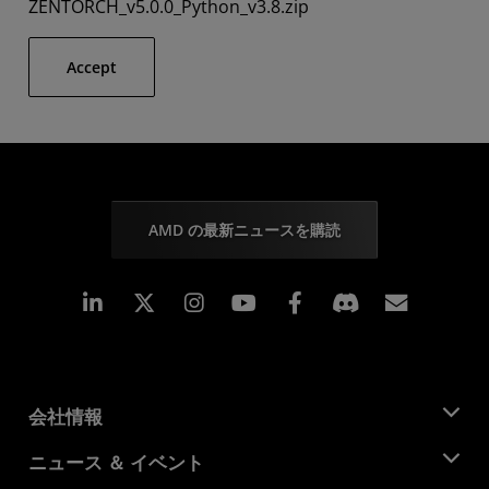
ZENTORCH_v5.0.0_Python_v3.8.zip
Accept
AMD の最新ニュースを購読
Linkedin
Instagram
Facebook
購読
会社情報
AMD について
ニュース ＆ イベント
役員