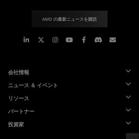
AMD の最新ニュースを購読
Linkedin
Instagram
Facebook
購読
会社情報
AMD について
ニュース ＆ イベント
役員
ニュースルーム
リソース
企業責任
イベント
キャリア
デベロッパー セントラル
パートナー
メディア ライブラリ
お問い合わせ
ブログ
AMD パートナー ハブ
投資家
ケース スタディ
正規販売代理店
ウェビナー
投資家向け情報
AMD ユニバーシティ プログラム