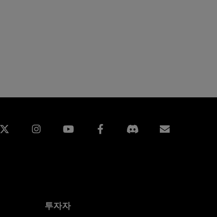
edin
Instagram
Facebook
구독
투자자