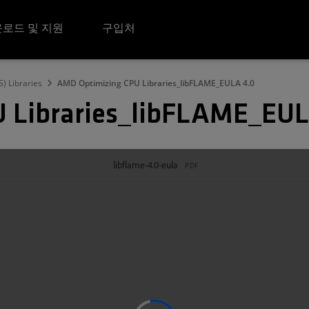
로드 및 지원
구입처
) Libraries
AMD Optimizing CPU Libraries_libFLAME_EULA 4.0
 Libraries_libFLAME_EUL