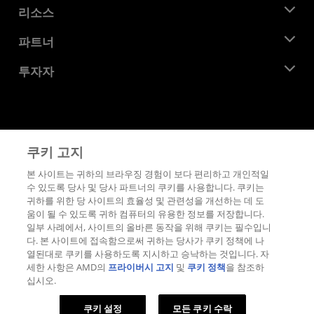
뉴스룸
리소스
기업의 사회적 책임
이벤트
채용
개발자 센트럴
파트너
미디어 라이브러리
문의하기
블로그
AMD 파트너 허브
투자자
사례 연구
공식 유통업체
웨비나
투자자 관계
AMD 대학 프로그램
리소스 살펴보기
재무 정보
이사위원회
이용약관
쿠키 고지
거버넌스 문서
프라이버시
SEC 신고서
상표
본 사이트는 귀하의 브라우징 경험이 보다 편리하고 개인적일
수 있도록 당사 및 당사 파트너의 쿠키를 사용합니다. 쿠키는
공급망 투명성
귀하를 위한 당 사이트의 효율성 및 관련성을 개선하는 데 도
공정 및 공개 경쟁
움이 될 수 있도록 귀하 컴퓨터의 유용한 정보를 저장합니다.
영국 세금 전략
일부 사례에서, 사이트의 올바른 동작을 위해 쿠키는 필수입니
쿠키 정책
다. 본 사이트에 접속함으로써 귀하는 당사가 쿠키 정책에 나
열된대로 쿠키를 사용하도록 지시하고 승낙하는 것입니다. 자
쿠키 설정
세한 사항은 AMD의
프라이버시 고지
및
쿠키 정책
을 참조하
십시오.
© 2026 Advanced Micro Devices, Inc.
쿠키 설정
모든 쿠키 수락