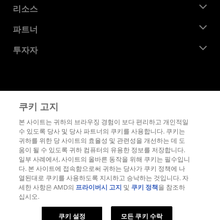
뉴스룸
리소스
기업의 사회적 책임
이벤트
채용
개발자 센트럴
파트너
미디어 라이브러리
문의하기
블로그
AMD 파트너 허브
투자자
사례 연구
공식 유통업체
웨비나
투자자 관계
AMD 대학 프로그램
리소스 살펴보기
재무 정보
이사위원회
이용약관
쿠키 고지
거버넌스 문서
프라이버시
SEC 신고서
상표
본 사이트는 귀하의 브라우징 경험이 보다 편리하고 개인적일
수 있도록 당사 및 당사 파트너의 쿠키를 사용합니다. 쿠키는
공급망 투명성
귀하를 위한 당 사이트의 효율성 및 관련성을 개선하는 데 도
공정 및 공개 경쟁
움이 될 수 있도록 귀하 컴퓨터의 유용한 정보를 저장합니다.
영국 세금 전략
일부 사례에서, 사이트의 올바른 동작을 위해 쿠키는 필수입니
쿠키 정책
다. 본 사이트에 접속함으로써 귀하는 당사가 쿠키 정책에 나
열된대로 쿠키를 사용하도록 지시하고 승낙하는 것입니다. 자
쿠키 설정
세한 사항은 AMD의
프라이버시 고지
및
쿠키 정책
을 참조하
십시오.
© 2026 Advanced Micro Devices, Inc.
쿠키 설정
모든 쿠키 수락