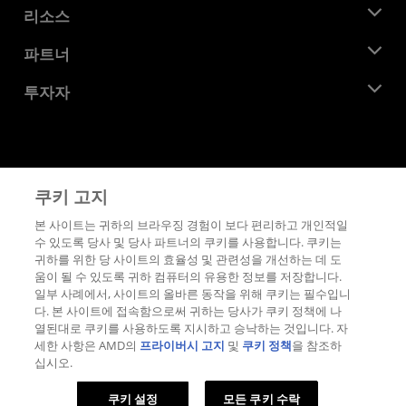
뉴스룸
리소스
기업의 사회적 책임
이벤트
채용
개발자 센트럴
파트너
미디어 라이브러리
문의하기
블로그
AMD 파트너 허브
투자자
사례 연구
공식 유통업체
웨비나
투자자 관계
AMD 대학 프로그램
리소스 살펴보기
재무 정보
이사위원회
이용약관
쿠키 고지
거버넌스 문서
프라이버시
SEC 신고서
상표
본 사이트는 귀하의 브라우징 경험이 보다 편리하고 개인적일
수 있도록 당사 및 당사 파트너의 쿠키를 사용합니다. 쿠키는
공급망 투명성
귀하를 위한 당 사이트의 효율성 및 관련성을 개선하는 데 도
공정 및 공개 경쟁
움이 될 수 있도록 귀하 컴퓨터의 유용한 정보를 저장합니다.
영국 세금 전략
일부 사례에서, 사이트의 올바른 동작을 위해 쿠키는 필수입니
쿠키 정책
다. 본 사이트에 접속함으로써 귀하는 당사가 쿠키 정책에 나
열된대로 쿠키를 사용하도록 지시하고 승낙하는 것입니다. 자
쿠키 설정
세한 사항은 AMD의
프라이버시 고지
및
쿠키 정책
을 참조하
십시오.
© 2026 Advanced Micro Devices, Inc.
쿠키 설정
모든 쿠키 수락