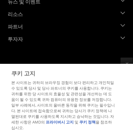
AMD 소개
뉴스 및 이벤트
관리팀
뉴스룸
리소스
기업의 사회적 책임
이벤트
채용
개발자 센트럴
파트너
미디어 라이브러리
문의하기
블로그
AMD 파트너 허브
투자자
사례 연구
공식 유통업체
웨비나
투자자 관계
AMD 대학 프로그램
리소스 살펴보기
재무 정보
이사위원회
Feedback
이용약관
쿠키 고지
거버넌스 문서
프라이버시
SEC 신고서
상표
본 사이트는 귀하의 브라우징 경험이 보다 편리하고 개인적일
수 있도록 당사 및 당사 파트너의 쿠키를 사용합니다. 쿠키는
공급망 투명성
귀하를 위한 당 사이트의 효율성 및 관련성을 개선하는 데 도
공정 및 공개 경쟁
움이 될 수 있도록 귀하 컴퓨터의 유용한 정보를 저장합니다.
영국 세금 전략
일부 사례에서, 사이트의 올바른 동작을 위해 쿠키는 필수입니
쿠키 정책
다. 본 사이트에 접속함으로써 귀하는 당사가 쿠키 정책에 나
열된대로 쿠키를 사용하도록 지시하고 승낙하는 것입니다. 자
쿠키 설정
세한 사항은 AMD의
프라이버시 고지
및
쿠키 정책
을 참조하
십시오.
© 2026 Advanced Micro Devices, Inc.