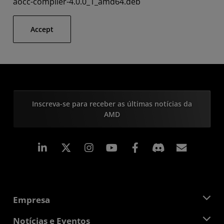
aocc-compiler-4.0.0_1_amd64.deb
Accept
Inscreva-se para receber as últimas notícias da
AMD
Linkedin
Instagram
Facebook
Assina
Empresa
Sobre a AMD
Notícias e Eventos