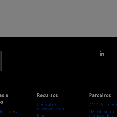
Link
as e
Recursos
Parceiros
os
Central do
AMD Partner 
desenvolvedor
Distribuidore
 Imprensa
Blogs
autorizados