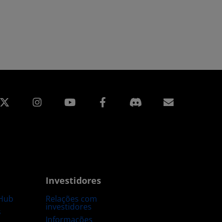
edin
Instagram
Facebook
Assinatur
Investidores
Hub
Relações com
investidores
s
Informações