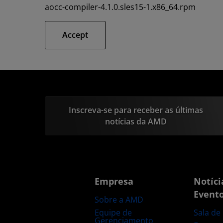
aocc-compiler-4.1.0.sles15-1.x86_64.rpm
Accept
Inscreva-se para receber as últimas
notícias da AMD
Empresa
Notíci
Event
Sobre a AMD
Equipe de
Sala de
Gerenciamento