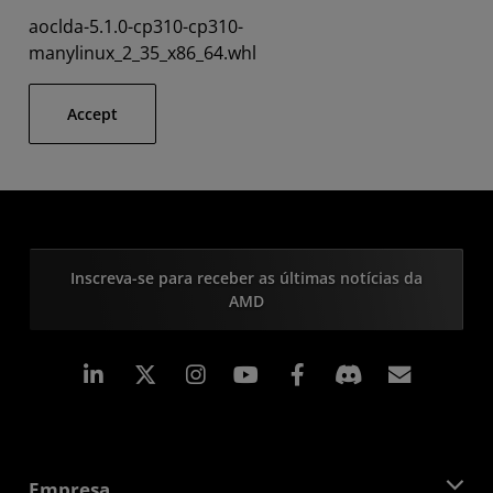
aoclda-5.1.0-cp310-cp310-
manylinux_2_35_x86_64.whl
Accept
Inscreva-se para receber as últimas notícias da
AMD
Linkedin
Instagram
Facebook
Assina
Empresa