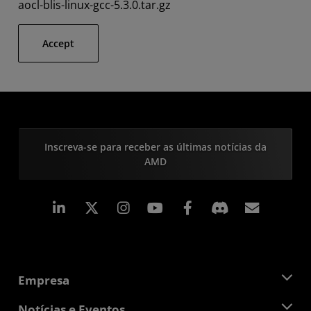
aocl-blis-linux-gcc-5.3.0.tar.gz
Accept
Inscreva-se para receber as últimas notícias da
AMD
Linkedin
Instagram
Facebook
Assina
Empresa
Sobre a AMD
Notícias e Eventos