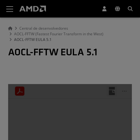
Declaração de acessibilidade do site da AMD
Central de desenvolvedores
AOCL-FFTW (Fastest Fourier Transform in the West)
AOCL-FFTW EULA 5.1
AOCL-FFTW EULA 5.1