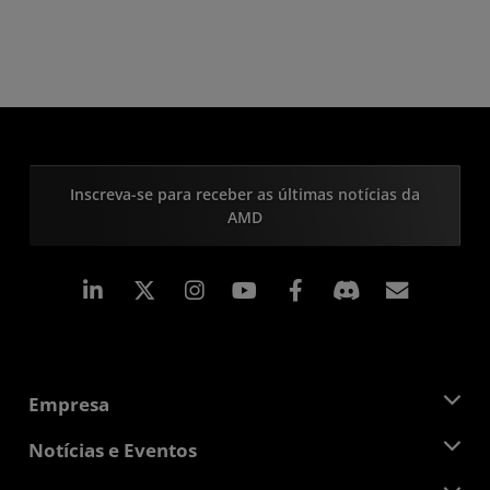
Inscreva-se para receber as últimas notícias da
AMD
Linkedin
Instagram
Facebook
Assina
Empresa
Sobre a AMD
Notícias e Eventos
Equipe de Gerenciamento