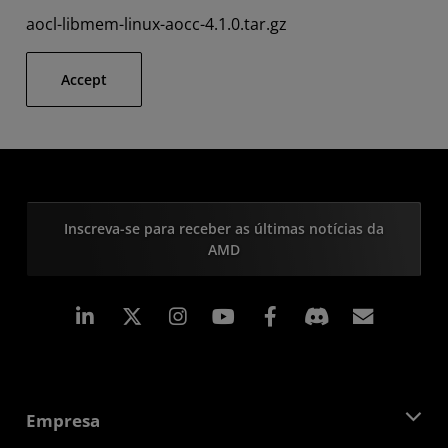
aocl-libmem-linux-aocc-4.1.0.tar.gz
Accept
Inscreva-se para receber as últimas notícias da
AMD
Linkedin
Instagram
Facebook
Assina
Empresa