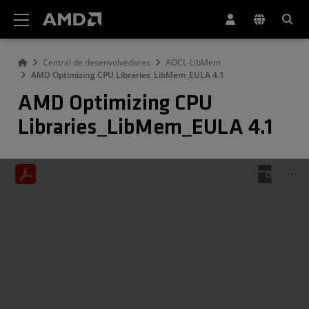
Declaração de acessibilidade do site da AMD
Central de desenvolvedores
AOCL-LibMem
AMD Optimizing CPU Libraries_LibMem_EULA 4.1
AMD Optimizing CPU
Libraries_LibMem_EULA 4.1