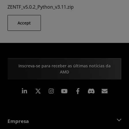
ZENTF_v5.0.2_Python_v3.11.zip
Accept
Inscreva-se para receber as últimas notícias da
AMD
Linkedin
Instagram
Facebook
Assina
Empresa