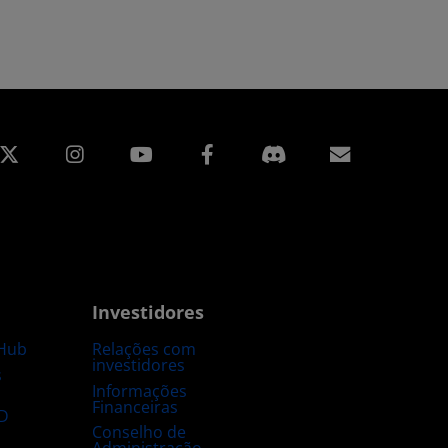
edin
Instagram
Facebook
Assinatur
Investidores
Hub
Relações com
investidores
s
Informações
Financeiras
D
Conselho de