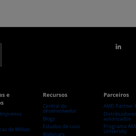
Link
as e
Recursos
Parceiros
os
Central do
AMD Partner 
desenvolvedor
Distribuidore
 Imprensa
Blogs
autorizados
s
Estudos de caso
Programa AM
ecas de Mídias
University
Webinars