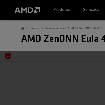
Declaração de acessibilidade do site da AMD
Produtos
Soluções
Central de desenvolvedores
AMD ZenDNN Eula 4.0
AMD ZenDNN Eula 