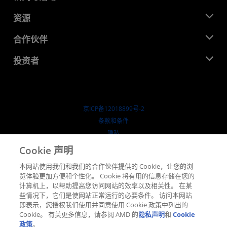
管理团队
新闻中心
资源
企业责任
活动
就业机会
开发中心
合作伙伴
媒体库
联系我们
博客
AMD 合作伙伴中心
投资者
成功案例
授权经销商
研讨会
投资者关系
AMD 大学计划
探索资源
财务信息
董事会
京ICP备12018899号-2
治理文件
​条款和条件
SEC 报告
隐私
商标
Cookie 声明
供应链透明度
本网站使用我们和我们的合作伙伴提供的 Cookie，让您的浏
公开公平竞争
览体验更加方便和个性化。 Cookie 将有用的信息存储在您的
英国税收策略
计算机上，以帮助提高您访问网站的效率以及相关性。 在某
Cookie 政策
些情况下，它们是使网站正常运行的必要条件。 访问本网站
即表示，您授权我们使用并同意使用 Cookie 政策中列出的
Cookie 设置
Cookie。 有关更多信息，请参阅 AMD 的
隐私声明
和
Cookie
政策
。