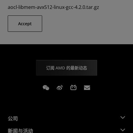
aocl-libmem-avx512-linux-gcc-4.2.0.tar.gz
Accept
订阅 AMD 的最新动态
Weixin
Weibo
Bilibili
Subscriptions
公司
关于 AMD
新闻与活动