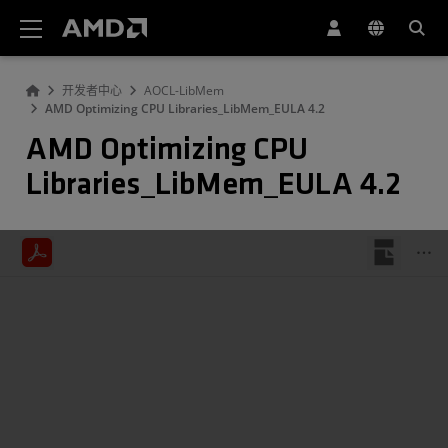
AMD 网站无障碍声明
开发者中心
AOCL-LibMem
AMD Optimizing CPU Libraries_LibMem_EULA 4.2
AMD Optimizing CPU
Libraries_LibMem_EULA 4.2