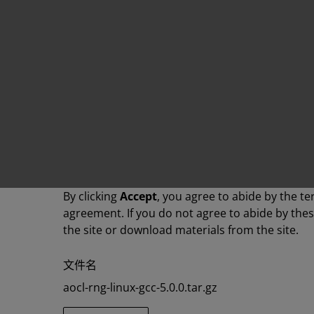
By clicking
Accept
, you agree to abide by the te
agreement. If you do not agree to abide by the
the site or download materials from the site.
文件名
aocl-rng-linux-gcc-5.0.0.tar.gz