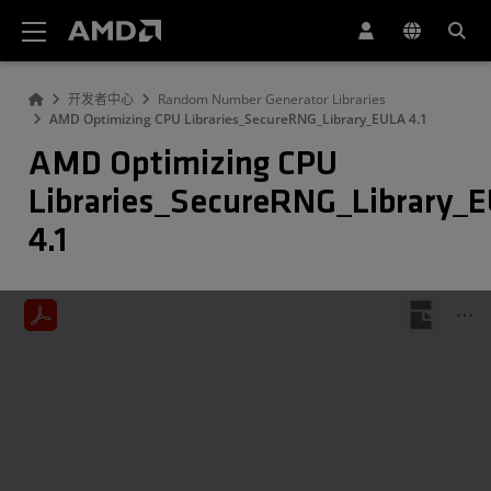
AMD 网站无障碍声明
开发者中心
Random Number Generator Libraries
AMD Optimizing CPU Libraries_SecureRNG_Library_EULA 4.1
AMD Optimizing CPU
Libraries_SecureRNG_Library_
4.1