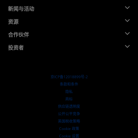
关于 AMD
新闻与活动
管理团队
新闻中心
资源
企业责任
活动
就业机会
开发中心
合作伙伴
媒体库
联系我们
博客
AMD 合作伙伴中心
投资者
成功案例
授权经销商
研讨会
投资者关系
AMD 大学计划
探索资源
财务信息
董事会
京ICP备12018899号-2
治理文件
​条款和条件
SEC 报告
隐私
商标
供应链透明度
公开公平竞争
英国税收策略
Cookie 政策
Cookie 设置