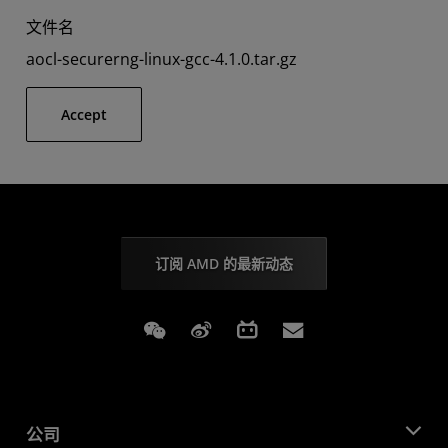
文件名
aocl-securerng-linux-gcc-4.1.0.tar.gz
Accept
订阅 AMD 的最新动态
Weixin
Weibo
Bilibili
Subscriptions
公司