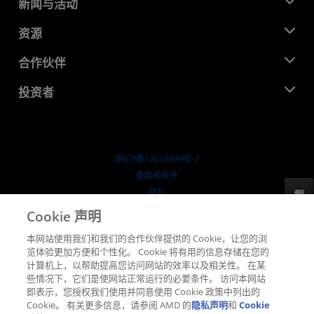
关于 AMD
新闻与活动
管理团队
新闻中心
资源
企业责任
活动
就业机会
开发中心
合作伙伴
媒体库
联系我们
博客
AMD 合作伙伴中心
投资者
成功案例
授权经销商
研讨会
投资者关系
AMD 大学计划
探索资源
财务信息
董事会
京ICP备12018899号-2
治理文件
​条款和条件
SEC 报告
隐私
反馈
商标
Cookie 声明
供应链透明度
本网站使用我们和我们的合作伙伴提供的 Cookie，让您的浏
公开公平竞争
览体验更加方便和个性化。 Cookie 将有用的信息存储在您的
英国税收策略
计算机上，以帮助提高您访问网站的效率以及相关性。 在某
Cookie 政策
些情况下，它们是使网站正常运行的必要条件。 访问本网站
即表示，您授权我们使用并同意使用 Cookie 政策中列出的
Cookie 设置
Cookie。 有关更多信息，请参阅 AMD 的
隐私声明
和
Cookie