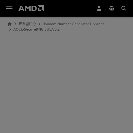
AMD 网站无障碍声明
开发者中心
Random Number Generator Libraries
AOCL-SecureRNG EULA 5.2