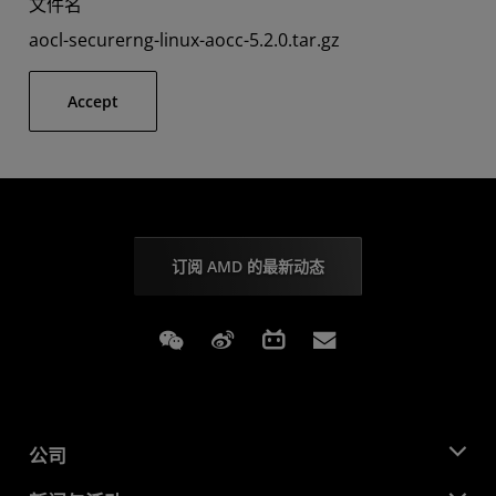
文件名
aocl-securerng-linux-aocc-5.2.0.tar.gz
Accept
订阅 AMD 的最新动态
Weixin
Weibo
Bilibili
Subscriptions
公司