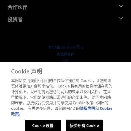
活动
就业机会
开发中心
合作伙伴
媒体库
联系我们
博客
AMD 合作伙伴中心
投资者
成功案例
授权经销商
研讨会
投资者关系
AMD 大学计划
探索资源
财务信息
董事会
京ICP备12018899号-2
治理文件
​条款和条件
SEC 报告
隐私
商标
Cookie 声明
供应链透明度
本网站使用我们和我们的合作伙伴提供的 Cookie，让您的浏
公开公平竞争
览体验更加方便和个性化。 Cookie 将有用的信息存储在您的
英国税收策略
计算机上，以帮助提高您访问网站的效率以及相关性。 在某
Cookie 政策
些情况下，它们是使网站正常运行的必要条件。 访问本网站
即表示，您授权我们使用并同意使用 Cookie 政策中列出的
Cookie 设置
Cookie。 有关更多信息，请参阅 AMD 的
隐私声明
和
Cookie
政策
。
© 2026 Advanced Micro Devices, Inc.
Cookie 设置
接受所有 Cookie