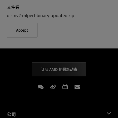
文件名
dlrmv2-mlperf-binary-updated.zip
Accept
订阅 AMD 的最新动态
Weixin
Weibo
Bilibili
Subscriptions
公司