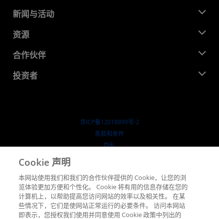
关于 AMD
新闻与活动
管理团队
新闻中心
资源
企业责任
活动
就业机会
开发中心
合作伙伴
媒体库
联系我们
博客
AMD 合作伙伴中心
投资者
成功案例
授权经销商
研讨会
投资者关系
AMD 大学计划
探索资源
财务信息
董事会
京ICP备12018899号-2
治理文件
​条款和条件
SEC 报告
隐私
商标
Cookie 声明
供应链透明度
本网站使用我们和我们的合作伙伴提供的 Cookie，让您的浏
公开公平竞争
览体验更加方便和个性化。 Cookie 将有用的信息存储在您的
英国税收策略
计算机上，以帮助提高您访问网站的效率以及相关性。 在某
Cookie 政策
些情况下，它们是使网站正常运行的必要条件。 访问本网站
即表示，您授权我们使用并同意使用 Cookie 政策中列出的
Cookie 设置