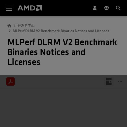
AMD 网站无障碍声明
开发者中心
MLPerf DLRM V2 Benchmark Binaries Notices and Licenses
MLPerf DLRM V2 Benchmark
Binaries Notices and
Licenses