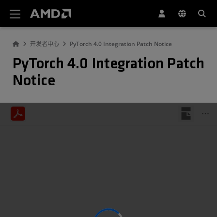
AMD 网站无障碍声明
开发者中心
PyTorch 4.0 Integration Patch Notice
PyTorch 4.0 Integration Patch
Notice