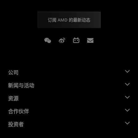
订阅 AMD 的最新动态
Weixin
Weibo
Bilibili
Subscriptions
公司
关于 AMD
新闻与活动
管理团队
新闻中心
资源
企业责任
活动
就业机会
开发中心
合作伙伴
媒体库
联系我们
博客
AMD 合作伙伴中心
投资者
成功案例
授权经销商
研讨会
投资者关系