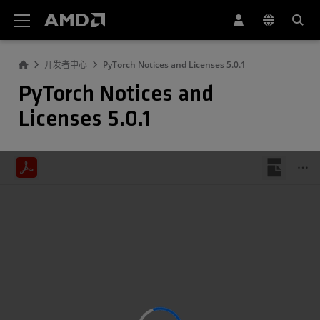
AMD 网站无障碍声明
开发者中心
PyTorch Notices and Licenses 5.0.1
PyTorch Notices and
Licenses 5.0.1