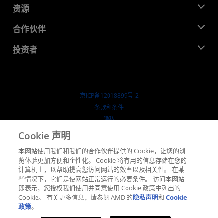
新闻中心
资源
企业责任
活动
就业机会
开发中心
合作伙伴
媒体库
联系我们
博客
AMD 合作伙伴中心
投资者
成功案例
授权经销商
研讨会
投资者关系
AMD 大学计划
探索资源
财务信息
董事会
京ICP备12018899号-2
治理文件
​条款和条件
SEC 报告
隐私
商标
Cookie 声明
供应链透明度
本网站使用我们和我们的合作伙伴提供的 Cookie，让您的浏
公开公平竞争
览体验更加方便和个性化。 Cookie 将有用的信息存储在您的
英国税收策略
计算机上，以帮助提高您访问网站的效率以及相关性。 在某
Cookie 政策
些情况下，它们是使网站正常运行的必要条件。 访问本网站
即表示，您授权我们使用并同意使用 Cookie 政策中列出的
Cookie 设置
Cookie。 有关更多信息，请参阅 AMD 的
隐私声明
和
Cookie
政策
。
© 2026 Advanced Micro Devices, Inc.