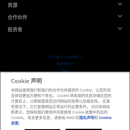
新闻中心
资源
企业责任
活动
就业机会
开发中心
合作伙伴
媒体库
联系我们
博客
AMD 合作伙伴中心
投资者
成功案例
授权经销商
研讨会
投资者关系
AMD 大学计划
探索资源
财务信息
董事会
京ICP备12018899号-2
治理文件
​条款和条件
SEC 报告
隐私
商标
Cookie 声明
供应链透明度
本网站使用我们和我们的合作伙伴提供的 Cookie，让您的浏
公开公平竞争
览体验更加方便和个性化。 Cookie 将有用的信息存储在您的
英国税收策略
计算机上，以帮助提高您访问网站的效率以及相关性。 在某
Cookie 政策
些情况下，它们是使网站正常运行的必要条件。 访问本网站
即表示，您授权我们使用并同意使用 Cookie 政策中列出的
Cookie 设置
Cookie。 有关更多信息，请参阅 AMD 的
隐私声明
和
Cookie
政策
。
© 2026 Advanced Micro Devices, Inc.