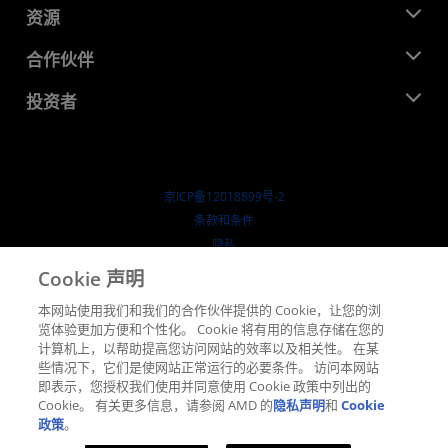
新闻中心
资源
企业责任
活动
就业机会
开发中心
合作伙伴
媒体库
联系我们
博客
AMD 合作伙伴中心
投资者
成功案例
授权经销商
研讨会
投资者关系
AMD 大学计划
探索资源
财务信息
董事会
京ICP备12018899号-2
治理文件
​条款和条件
SEC 报告
隐私
商标
Cookie 声明
供应链透明度
本网站使用我们和我们的合作伙伴提供的 Cookie，让您的浏
公开公平竞争
览体验更加方便和个性化。 Cookie 将有用的信息存储在您的
英国税收策略
计算机上，以帮助提高您访问网站的效率以及相关性。 在某
Cookie 政策
些情况下，它们是使网站正常运行的必要条件。 访问本网站
即表示，您授权我们使用并同意使用 Cookie 政策中列出的
Cookie 设置
Cookie。 有关更多信息，请参阅 AMD 的
隐私声明
和
Cookie
政策
。
© 2026 Advanced Micro Devices, Inc.