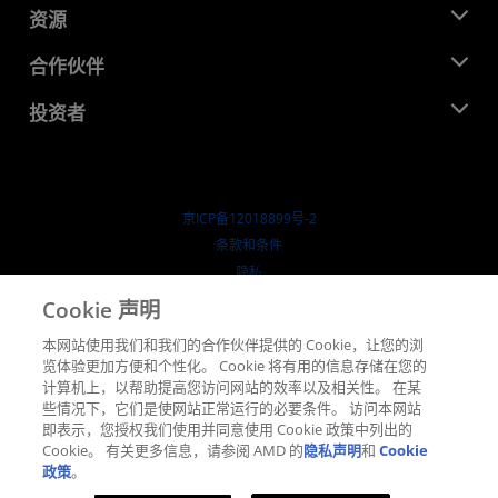
新闻中心
资源
企业责任
活动
就业机会
开发中心
合作伙伴
媒体库
联系我们
博客
AMD 合作伙伴中心
投资者
成功案例
授权经销商
研讨会
投资者关系
AMD 大学计划
探索资源
财务信息
董事会
京ICP备12018899号-2
治理文件
​条款和条件
SEC 报告
隐私
商标
Cookie 声明
供应链透明度
本网站使用我们和我们的合作伙伴提供的 Cookie，让您的浏
公开公平竞争
览体验更加方便和个性化。 Cookie 将有用的信息存储在您的
英国税收策略
计算机上，以帮助提高您访问网站的效率以及相关性。 在某
Cookie 政策
些情况下，它们是使网站正常运行的必要条件。 访问本网站
即表示，您授权我们使用并同意使用 Cookie 政策中列出的
Cookie 设置
Cookie。 有关更多信息，请参阅 AMD 的
隐私声明
和
Cookie
政策
。
© 2026 Advanced Micro Devices, Inc.