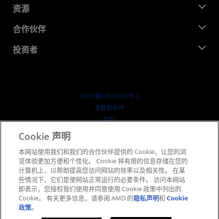
新闻中心
资源
企业责任
活动
就业机会
开发中心
合作伙伴
媒体库
联系我们
博客
AMD 合作伙伴中心
投资者
成功案例
授权经销商
研讨会
投资者关系
AMD 大学计划
探索资源
财务信息
董事会
京ICP备12018899号-2
治理文件
​条款和条件
SEC 报告
隐私
商标
Cookie 声明
供应链透明度
本网站使用我们和我们的合作伙伴提供的 Cookie，让您的浏
公开公平竞争
览体验更加方便和个性化。 Cookie 将有用的信息存储在您的
英国税收策略
计算机上，以帮助提高您访问网站的效率以及相关性。 在某
Cookie 政策
些情况下，它们是使网站正常运行的必要条件。 访问本网站
即表示，您授权我们使用并同意使用 Cookie 政策中列出的
Cookie 设置
Cookie。 有关更多信息，请参阅 AMD 的
隐私声明
和
Cookie
政策
。
© 2026 Advanced Micro Devices, Inc.