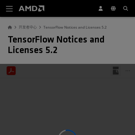
AMD 网站无障碍声明
开发者中心
TensorFlow Notices and Licenses 5.2
TensorFlow Notices and
Licenses 5.2