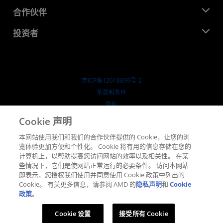
活动
就业机会
开发中心
合作伙伴
媒体库
联系我们
博客
AMD 合作伙伴中心
投资者
成功案例
授权经销商
研讨会
投资者关系
AMD 大学计划
探索资源
财务信息
董事会
京ICP备12018899号-2
治理文件
​条款和条件
SEC 报告
隐私
商标
Cookie 声明
供应链透明度
本网站使用我们和我们的合作伙伴提供的 Cookie，让您的浏
公开公平竞争
览体验更加方便和个性化。 Cookie 将有用的信息存储在您的
英国税收策略
计算机上，以帮助提高您访问网站的效率以及相关性。 在某
Cookie 政策
些情况下，它们是使网站正常运行的必要条件。 访问本网站
即表示，您授权我们使用并同意使用 Cookie 政策中列出的
Cookie 设置
Cookie。 有关更多信息，请参阅 AMD 的
隐私声明
和
Cookie
政策
。
© 2026 Advanced Micro Devices, Inc.
Cookie 设置
接受所有 Cookie