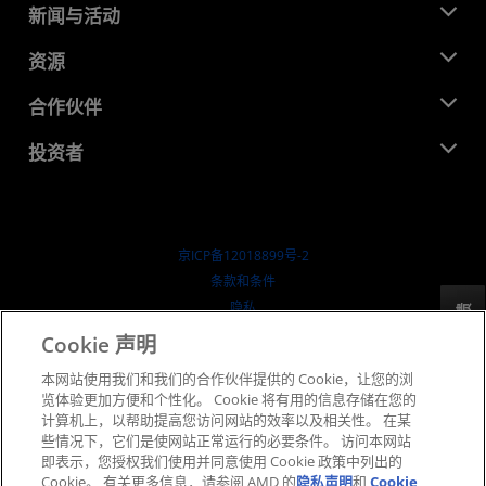
关于 AMD
新闻与活动
管理团队
新闻中心
资源
企业责任
活动
就业机会
开发中心
合作伙伴
媒体库
联系我们
博客
AMD 合作伙伴中心
投资者
成功案例
授权经销商
研讨会
投资者关系
AMD 大学计划
探索资源
财务信息
董事会
京ICP备12018899号-2
治理文件
​条款和条件
SEC 报告
隐私
反馈
商标
Cookie 声明
供应链透明度
本网站使用我们和我们的合作伙伴提供的 Cookie，让您的浏
公开公平竞争
览体验更加方便和个性化。 Cookie 将有用的信息存储在您的
英国税收策略
计算机上，以帮助提高您访问网站的效率以及相关性。 在某
Cookie 政策
些情况下，它们是使网站正常运行的必要条件。 访问本网站
即表示，您授权我们使用并同意使用 Cookie 政策中列出的
Cookie 设置
Cookie。 有关更多信息，请参阅 AMD 的
隐私声明
和
Cookie