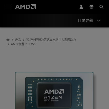
AMD 网站无障碍声明
目录导航
概观
产品
锐龙处理器为笔记本电脑注入澎湃动力
AMD 锐龙 7 H 255
规格