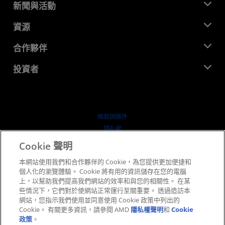
關於 AMD
新聞與活動
管理團隊
新聞室
資源
企業責任
活動
招聘
開發者中心
合作夥伴
媒體庫
聯絡我們
部落格
AMD 合作夥伴中心
投資者
案例研究
授權經銷商
網路研討會
投資者關係
AMD 大學計畫
探索資源
財務資訊
董事會
條款與條件
治理文件
隱私權
行情走勢
商標
Cookie 聲明
供应链透明度
本網站使用我們和合作夥伴的 Cookie，為您提供更加便捷和
公平公開競爭
個人化的瀏覽體驗。 Cookie 將有用的資訊儲存在您的電腦
英國稅務策略
上，以幫助我們提高我們網站的效率和與您的相關性。 在某
Cookie 政策
些情況下，它們對於使網站正常運行至關重要。 透過造訪本
網站，您指示我們使用並同意使用 Cookie 政策中列出的
Cookie 設定
Cookie。 有關更多資訊，請參閱 AMD
隱私權聲明
和
Cookie
政策
。