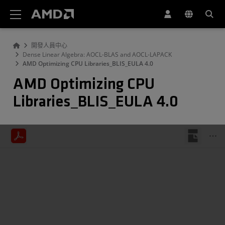
AMD 網站無障礙聲明
開發人員中心
Dense Linear Algebra: AOCL-BLAS and AOCL-LAPACK
AMD Optimizing CPU Libraries_BLIS_EULA 4.0
AMD Optimizing CPU
Libraries_BLIS_EULA 4.0