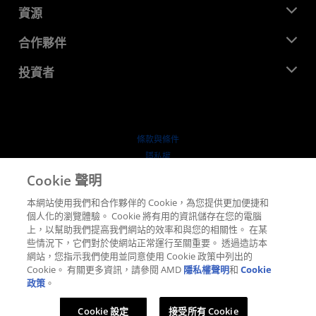
新聞室
資源
企業責任
活動
招聘
開發者中心
合作夥伴
媒體庫
聯絡我們
部落格
AMD 合作夥伴中心
投資者
案例研究
授權經銷商
網路研討會
投資者關係
AMD 大學計畫
探索資源
財務資訊
董事會
條款與條件
治理文件
隱私權
行情走勢
商標
Cookie 聲明
供应链透明度
本網站使用我們和合作夥伴的 Cookie，為您提供更加便捷和
公平公開競爭
個人化的瀏覽體驗。 Cookie 將有用的資訊儲存在您的電腦
英國稅務策略
上，以幫助我們提高我們網站的效率和與您的相關性。 在某
Cookie 政策
些情況下，它們對於使網站正常運行至關重要。 透過造訪本
網站，您指示我們使用並同意使用 Cookie 政策中列出的
Cookie 設定
Cookie。 有關更多資訊，請參閱 AMD
隱私權聲明
和
Cookie
政策
。
© 2026 Advanced Micro Devices, Inc.
Cookie 設定
接受所有 Cookie