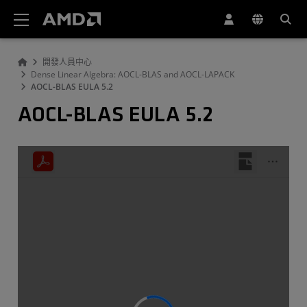
AMD 網站無障礙聲明
開發人員中心
Dense Linear Algebra: AOCL-BLAS and AOCL-LAPACK
AOCL-BLAS EULA 5.2
AOCL-BLAS EULA 5.2