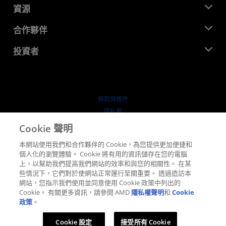
新聞室
資源
企業責任
活動
招聘
開發者中心
合作夥伴
媒體庫
聯絡我們
部落格
AMD 合作夥伴中心
投資者
案例研究
授權經銷商
網路研討會
投資者關係
AMD 大學計畫
探索資源
財務資訊
董事會
條款與條件
治理文件
隱私權
行情走勢
商標
Cookie 聲明
供应链透明度
本網站使用我們和合作夥伴的 Cookie，為您提供更加便捷和
公平公開競爭
個人化的瀏覽體驗。 Cookie 將有用的資訊儲存在您的電腦
英國稅務策略
上，以幫助我們提高我們網站的效率和與您的相關性。 在某
Cookie 政策
些情況下，它們對於使網站正常運行至關重要。 透過造訪本
網站，您指示我們使用並同意使用 Cookie 政策中列出的
Cookie 設定
Cookie。 有關更多資訊，請參閱 AMD
隱私權聲明
和
Cookie
政策
。
© 2026 Advanced Micro Devices, Inc.
Cookie 設定
接受所有 Cookie