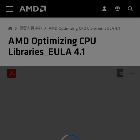
AMD 網站無障礙聲明
開發人員中心
AMD Optimizing CPU Libraries_EULA 4.1
AMD Optimizing CPU
Libraries_EULA 4.1