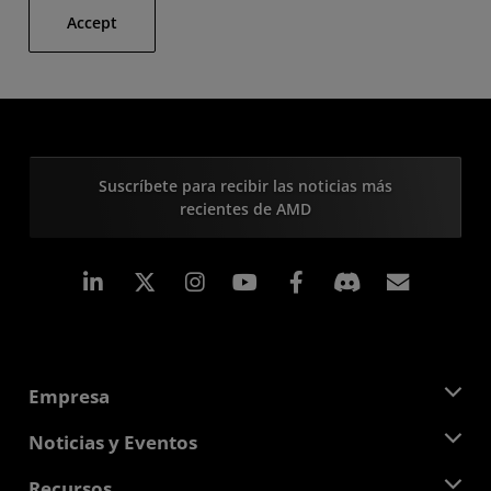
Accept
Suscríbete para recibir las noticias más
recientes de AMD
LinkedIn
Instagram
Facebook
Suscri
Empresa
Acerca de AMD
Noticias y Eventos
Equipo Directivo
Sala de prensa
Recursos